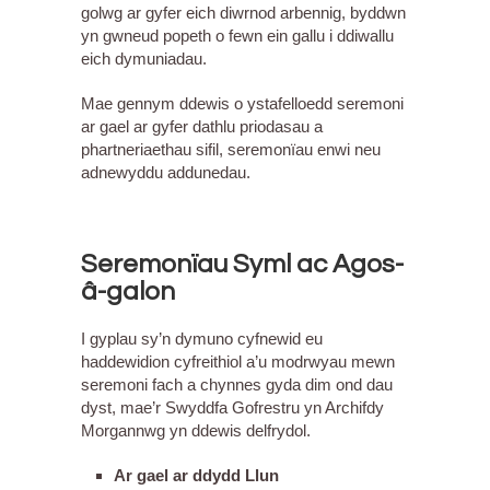
golwg ar gyfer eich diwrnod arbennig, byddwn
yn gwneud popeth o fewn ein gallu i ddiwallu
eich dymuniadau.
Mae gennym ddewis o ystafelloedd seremoni
ar gael ar gyfer dathlu priodasau a
phartneriaethau sifil, seremonïau enwi neu
adnewyddu addunedau.
Seremonïau Syml ac Agos-
â-galon
I gyplau sy’n dymuno cyfnewid eu
haddewidion cyfreithiol a’u modrwyau mewn
seremoni fach a chynnes gyda dim ond dau
dyst, mae’r Swyddfa Gofrestru yn Archifdy
Morgannwg yn ddewis delfrydol.
Ar gael ar ddydd Llun