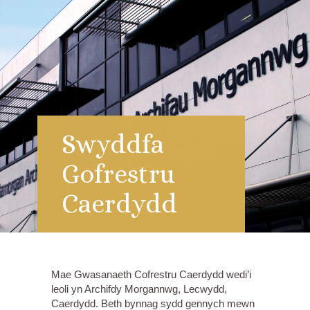
Swyddfa
Gofrestru
Caerdydd
Mae Gwasanaeth Cofrestru Caerdydd wedi’i
leoli yn Archifdy Morgannwg, Lecwydd,
Caerdydd. Beth bynnag sydd gennych mewn