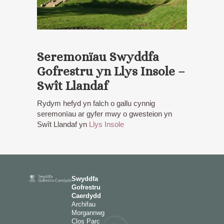
Seremonïau Swyddfa
Gofrestru yn Llys Insole –
Swît Llandaf
Rydym hefyd yn falch o gallu cynnig
seremonïau ar gyfer mwy o gwesteion yn
Swît Llandaf yn
Llys Insole
Swyddfa
Gofrestru
Caerdydd
Archifau
Morgannwg
Clos Parc