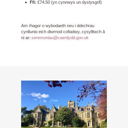
Ffi:
£74.50 (yn cynnwys un dystysgrif)
Am rhagor o wybodaeth neu i ddechrau
cynllunio eich diwrnod cofiadwy, cysylltwch â
ni ar:
seremoniau@caerdydd.gov.uk