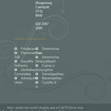
Morgannwg
Caerdydd
CF11
8AW
029 2087
1680
Priodasau
Seremonïau
Partneriaethau
Enwi
Sifil
Seremonïau
Swyddfa
Dinasyddiaeth
Gofrestru
Copïau o
Lleoliadau
dystysgrifau
Cymeradwy
Genedigaethau
Adnewyddu
Marwolaethau
Llwon
Cysylltu â
ni
Mae’r wefan hon wedi’i diogelu gan reCAPTCHA ac mae