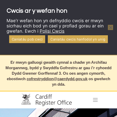
Cwcis ar y wefan hon
Mae'r wefan hon yn defnyddio cwcis er mwyn
sicrhau eich bod yn cael y profiad gorau ar ein
gwefan. Ewch i
Polisi Cwcis
Caniatáu pob cwci
Caniatáu cwcis hanfodol yn unig
Er mwyn galluogi gwaith cynnal a chadw yn Archifau
Morgannwg, bydd y Swyddfa Gofrestru ar gau i'r cyhoedd
Dydd Gwener Gorffennaf 3. Os oes angen cymorth,
ebostiwch
cofrestryddion@caerdydd.gov.uk
os gwelwch
yn dda.