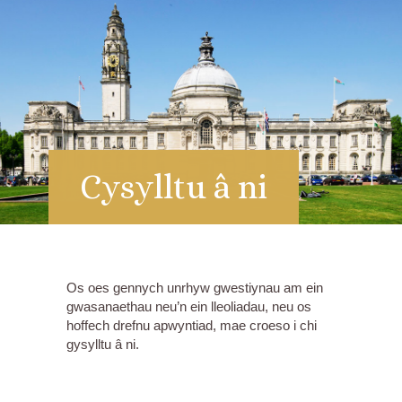
Cysylltu â ni
Os oes gennych unrhyw gwestiynau am ein
gwasanaethau neu’n ein lleoliadau, neu os
hoffech drefnu apwyntiad, mae croeso i chi
gysylltu â ni.