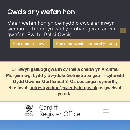
Cwcis ar y wefan hon
Mae'r wefan hon yn defnyddio cwcis er mwyn
sicrhau eich bod yn cael y profiad gorau ar ein
gwefan. Ewch i
Polisi Cwcis
Caniatáu pob cwci
Caniatáu cwcis hanfodol yn unig
Er mwyn galluogi gwaith cynnal a chadw yn Archifau
Morgannwg, bydd y Swyddfa Gofrestru ar gau i'r cyhoedd
Dydd Gwener Gorffennaf 3. Os oes angen cymorth,
ebostiwch
cofrestryddion@caerdydd.gov.uk
os gwelwch
yn dda.